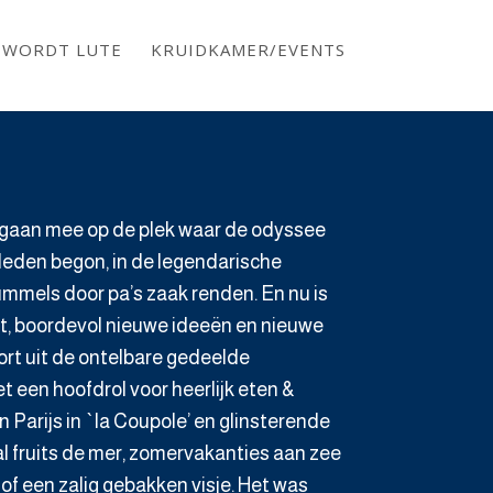
S WORDT LUTE
KRUIDKAMER/EVENTS
 gaan mee op de plek waar de odyssee
eleden begon, in de legendarische
ummels door pa’s zaak renden. En nu is
t, boordevol nieuwe ideeën en nieuwe
ort uit de ontelbare gedeelde
t een hoofdrol voor heerlijk eten &
 Parijs in `la Coupole’ en glinsterende
l fruits de mer, zomervakanties aan zee
 of een zalig gebakken visje. Het was