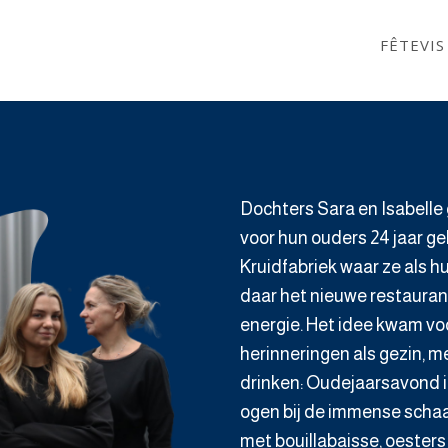
FÊTEVI
Dochters Sara en Isabelle
voor hun ouders 24 jaar g
Kruidfabriek waar ze als h
daar het nieuwe restauran
energie. Het idee kwam vo
herinneringen als gezin, me
drinken: Oudejaarsavond in
ogen bij de immense schaa
met bouillabaisse, oesters